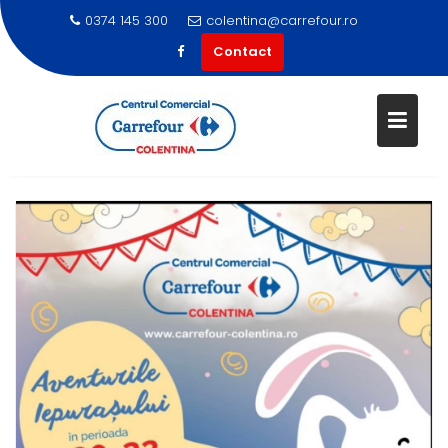
0374 145 300
colentina@carrefour.ro
Contact