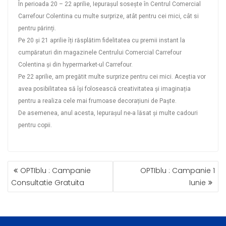
În perioada 20 – 22 aprilie, Iepurașul sosește în Centrul Comercial
Carrefour Colentina cu multe surprize, atât pentru cei mici, cât si
pentru părinți.
Pe 20 și 21 aprilie îți răsplătim fidelitatea cu premii instant la
cumpăraturi din magazinele Centrului Comercial Carrefour
Colentina și din hypermarket-ul Carrefour.
Pe 22 aprilie, am pregătit multe surprize pentru cei mici. Aceștia vor
avea posibilitatea să își folosească creativitatea și imaginația
pentru a realiza cele mai frumoase decorațiuni de Paște.
De asemenea, anul acesta, Iepurașul ne-a lăsat și multe cadouri
pentru copii.
OPTIblu : Campanie
OPTIblu : Campanie 1
Consultatie Gratuita
Iunie