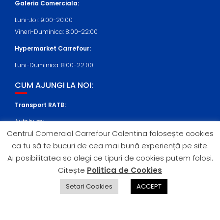
Galeria Comerciala:
Luni-Joi: 9:00-20:00
Vineri-Duminica: 8:00-22:00
Hypermarket Carrefour:
Luni-Duminica: 8:00-22:00
CUM AJUNGI LA NOI:
Transport RATB:
Autobuze:
Centrul Comercial Carrefour Colentina folosește cookies
409, N108 (statia Nicolae Cernea)
ca tu să te bucuri de cea mai bună experiență pe site.
Tramvaie:
Ai posibilitatea sa alegi ce tipuri de cookies putem folosi.
21 (statia Nicolae Cernea)
Citește
Politica de Cookies
Setari Cookies
ACCEPT
© All right reserved Carrefour Romania 2018