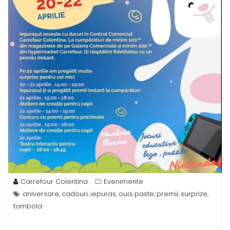
Carrefour Colentina
Evenimente
aniversare
cadouri
iepuras
oua
paste
premii
surprize
,
,
,
,
,
,
,
tombola