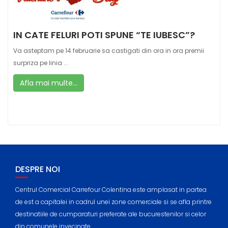
IN CATE FELURI POTI SPUNE “TE IUBESC”?
Va asteptam pe 14 februarie sa castigati din ora in ora premii
surpriza pe linia ...
Afla mai multe...
DESPRE NOI
Centrul Comercial Carrefour Colentina este amplasat in partea
de est a capitalei in cadrul unei zone comerciale si se afla printre
destinatiile de cumparaturi preferate ale bucurestenilor si celor
din comunele invecinate.