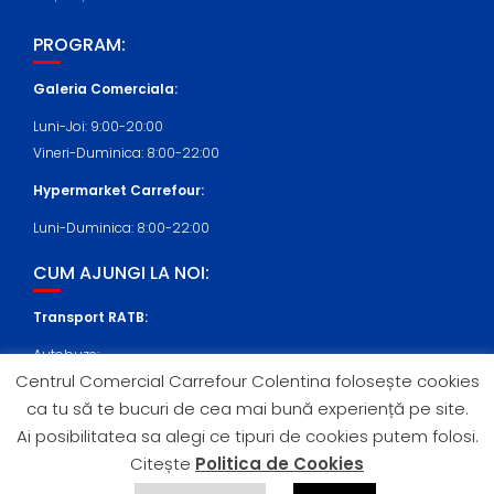
PROGRAM:
Galeria Comerciala:
Luni-Joi: 9:00-20:00
Vineri-Duminica: 8:00-22:00
Hypermarket Carrefour:
Luni-Duminica: 8:00-22:00
CUM AJUNGI LA NOI:
Transport RATB:
Autobuze:
Centrul Comercial Carrefour Colentina folosește cookies
409, N108 (statia Nicolae Cernea)
ca tu să te bucuri de cea mai bună experiență pe site.
Tramvaie:
Ai posibilitatea sa alegi ce tipuri de cookies putem folosi.
21 (statia Nicolae Cernea)
Citește
Politica de Cookies