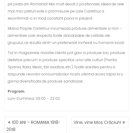
pe piata din Romania! Mai mult decat o pozitionare, ideea de cele
mai mici preturi este o promisiune pe care Carrefour a
reconfirmat-o in mod constant pana in prezent.
Marca Proprie Carrefour insumeaza produse alimentare si non –
alimentare care respecta toate standardele de calitate ale
grupului, ce rezulta dintr-un parteneriat incheiat cu furnizorii locali.
Tot in magazinele noastre clientii pot gasi si produse bio, produse
dietetice precum si produse specifice unor alte culturi (Franta,
Spania, Italia, Mexic, tari asiatice, etc.) Toate acestea pentru a
raspunde nevoilor consumatorilor nostri, oferind acces rapid la o
gama diversificata de produse sanatoase.
Program
:
Luni-Duminica: 09.00 – 22.00
POST
100 ANI – ROMANIA 1918-
Vine, vine Moș Crăciun!
NAVIGATION
2018