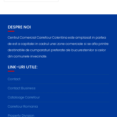
DESPRE NOI
Centrul Comercial Carrefour Colentina este amplasat in partea
de est a capitalei in cadrul unei zone comerciale si se afla printre
destinatiile de cumparaturi preferate ale bucurestenilor si celor
din comunele invecinate.
LINK-URI UTILE:
Contact
Contact Business
Cataloage Carrefour
Carrefour Romania
Property Division