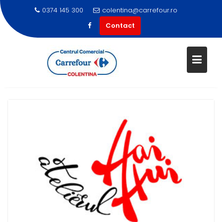
0374 145 300
colentina@carrefour.ro
Contact
Skip
to
content