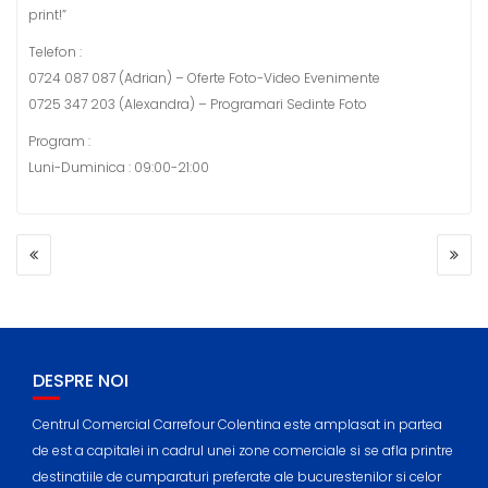
print!”
Telefon :
0724 087 087 (Adrian) – Oferte Foto-Video Evenimente
0725 347 203 (Alexandra) – Programari Sedinte Foto
Program :
Luni-Duminica : 09:00-21:00
POST
NAVIGATION
DESPRE NOI
Centrul Comercial Carrefour Colentina este amplasat in partea
de est a capitalei in cadrul unei zone comerciale si se afla printre
destinatiile de cumparaturi preferate ale bucurestenilor si celor