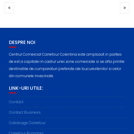
POST
NAVIGATION
DESPRE NOI
Centrul Comercial Carrefour Colentina este amplasat in partea
de est a capitalei in cadrul unei zone comerciale si se afla printre
destinatiile de cumparaturi preferate ale bucurestenilor si celor
din comunele invecinate.
LINK-URI UTILE:
Contact
Contact Business
Cataloage Carrefour
Carrefour Romania