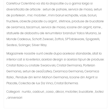
Carrefour Colentina va sta la dispozitie cu o gama larga si
diversificata de articole : seturi de pahare, servicii de masa, seturi
de portelean , mic mobilier , mini baruri echipate, vaze, boluri,
fructiere, obiecte placate cu argint , sfetnice, produse de bucatarie
de ceramica, tacamuri, servicii de masa, icoane din argint, rame ,
statuiete de alabastru ale renumitelor branduri Yalos Murano, Le
Monde Cadeaux, Schott Zwiesel, Zoffoli, SPTableware, Spigarelli,
Sestesi, Solinger, Silver Way.
Magazinele noastre sunt create dupa aceleasi standarde, atat la
interior cat si la exterior, acelasi design si acelasi tipuri de produse:
Cristal Italia cu cristale Swarovski, Cristal Germania, Portelan
Germania, seturi de ceai/cafea, Ceramica Germania, Ceramica
Italia , Pendule din lemn Mahon Germania, Icoane din Argint si
Placate, Colectia de lux Da Vinci, Cristal Bohemia.
Categorii : nunta , cadouri , casa , décor, mobilier, bucatarie , botez
, aniversari