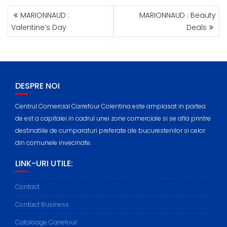
POST
MARIONNAUD :
MARIONNAUD : Beauty
NAVIGATION
Valentine’s Day
Deals
DESPRE NOI
Centrul Comercial Carrefour Colentina este amplasat in partea
de est a capitalei in cadrul unei zone comerciale si se afla printre
destinatiile de cumparaturi preferate ale bucurestenilor si celor
din comunele invecinate.
LINK-URI UTILE:
Contact
Contact Business
Cataloage Carrefour