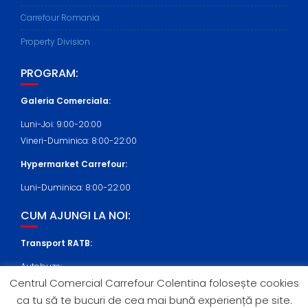
Carrefour Romania
Property Division
PROGRAM:
Galeria Comerciala:
Luni-Joi: 9:00-20:00
Vineri-Duminica: 8:00-22:00
Hypermarket Carrefour:
Luni-Duminica: 8:00-22:00
CUM AJUNGI LA NOI:
Transport RATB:
Autobuze:
Centrul Comercial Carrefour Colentina folosește cookies
409, N108 (statia Nicolae Cernea)
ca tu să te bucuri de cea mai bună experiență pe site.
Tramvaie: