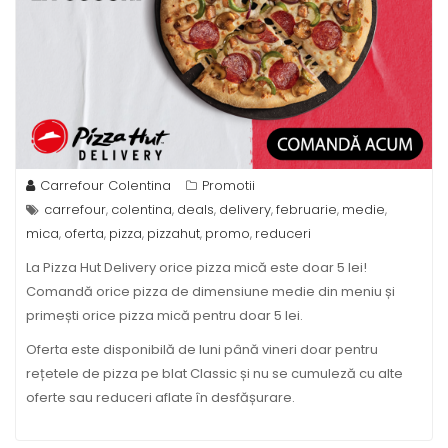
Carrefour Colentina
Promotii
carrefour
colentina
deals
delivery
februarie
medie
,
,
,
,
,
,
mica
oferta
pizza
pizzahut
promo
reduceri
,
,
,
,
,
La Pizza Hut Delivery orice pizza mică este doar 5 lei!
Comandă orice pizza de dimensiune medie din meniu și
primești orice pizza mică pentru doar 5 lei.
Oferta este disponibilă de luni până vineri doar pentru
rețetele de pizza pe blat Classic și nu se cumuleză cu alte
oferte sau reduceri aflate în desfășurare.