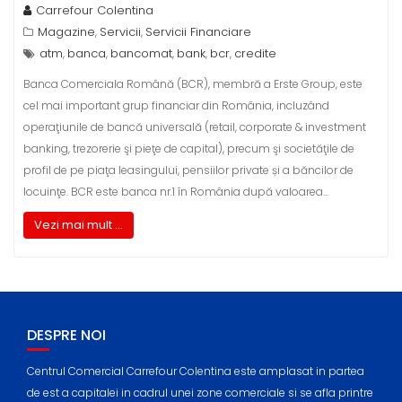
Carrefour Colentina
Magazine
Servicii
Servicii Financiare
,
,
atm
banca
bancomat
bank
bcr
credite
,
,
,
,
,
Banca Comerciala Română (BCR), membră a Erste Group, este
cel mai important grup financiar din România, incluzând
operaţiunile de bancă universală (retail, corporate & investment
banking, trezorerie şi pieţe de capital), precum şi societăţile de
profil de pe piaţa leasingului, pensiilor private și a băncilor de
locuinţe. BCR este banca nr.1 în România după valoarea…
Vezi mai mult ...
DESPRE NOI
Centrul Comercial Carrefour Colentina este amplasat in partea
de est a capitalei in cadrul unei zone comerciale si se afla printre