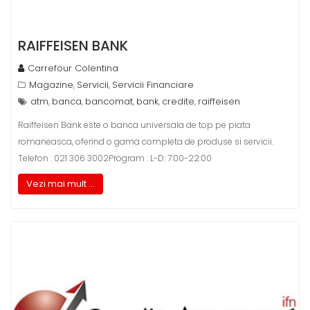
RAIFFEISEN BANK
Carrefour Colentina
Magazine
Servicii
Servicii Financiare
,
,
atm
banca
bancomat
bank
credite
raiffeisen
,
,
,
,
,
Raiffeisen Bank este o banca universala de top pe piata
romaneasca, oferind o gama completa de produse si servicii.
Telefon : 021 306 3002Program : L-D: 7:00-22:00
Vezi mai mult ...