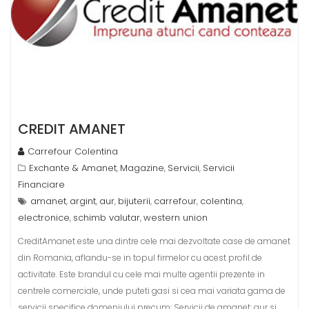
CREDIT AMANET
Carrefour Colentina
Exchante & Amanet
Magazine
Servicii
Servicii
,
,
,
Financiare
amanet
argint
aur
bijuterii
carrefour
colentina
,
,
,
,
,
,
electronice
schimb valutar
western union
,
,
CreditAmanet este una dintre cele mai dezvoltate case de amanet
din Romania, aflandu-se in topul firmelor cu acest profil de
activitate. Este brandul cu cele mai multe agentii prezente in
centrele comerciale, unde puteti gasi si cea mai variata gama de
servicii specifice domeniului precum: Servicii de amanet: aur si