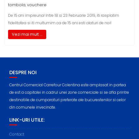
tombola
vouchere
,
De 15 ani impreuna! Intre 18 si 23 Februarie 2019, iti rasplatim
fidelitatea si iti multumim ca de 15 ani esti alaturi de noi!
Vezi mai mult ...
DESPRE NOI
Centrul Comercial Carrefour Colentina este amplasat in partea
de est a capitalei in cadrul unei zone comerciale si se afla printre
destinatiile de cumparaturi preferate ale bucurestenilor si celor
din comunele invecinate.
LINK-URI UTILE:
Contact