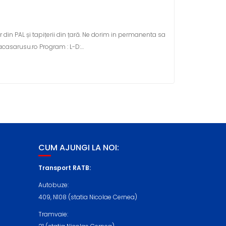
din PAL și tapițerii din țară. Ne dorim in permanenta sa
acasarusu.ro Program : L-D:…
CUM AJUNGI LA NOI:
Transport RATB:
Autobuze:
409, N108 (statia Nicolae Cernea)
Tramvaie: