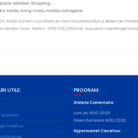
azine
Mobilier
Shopping
,
,
tor
fotoliu
living
masa
mobila
sufragerie
,
,
,
,
,
. Astăzi suntem unul dintre cei mai mari producători și dealeri de mobilier 
 clienților noștri. Telefon : 0756 026 336Email : bucuresti-colentina@mobil
RI UTILE:
PROGRAM:
Galeria Comerciala:
t
Luni-Joi: 9:00-20:00
t Business
Vineri-Duminica: 8:00-22:00
ge Carrefour
Hypermarket Carrefour:
our Romania