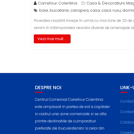
Carrefour Colentina
Casa & Decoratiuni
Mag
,
baie
bucatarie
canapea
casa
casa rusu
dormi
,
,
,
,
,
Povestea noastră începe în urmă cu mai bine de 20 de ani
venim în întâmpinarea nevoilor diverse de amenajare ale
Vezi mai mult ...
DESPRE NOI
LINK-U
Centrul Comercial Carrefour Colentina
Contac
este amplasat in partea de est a capitalei
Contac
in cadrul unei zone comerciale si se afla
printre destinatiile de cumparaturi
Cataloa
preferate ale bucurestenilor si celor din
Carref