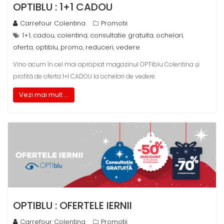
OPTIBLU : 1+1 CADOU
Carrefour Colentina
Promotii
1+1
cadou
colentina
consultatie gratuita
ochelari
,
,
,
,
,
oferta
optiblu
promo
reduceri
vedere
,
,
,
,
Vino acum în cel mai apropiat magazinul OPTIblu Colentina și
profită de oferta 1+1 CADOU la ochelari de vedere.
Vezi mai mult ...
OPTIBLU : OFERTELE IERNII
Carrefour Colentina
Promotii