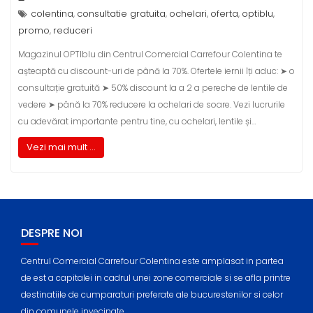
colentina
consultatie gratuita
ochelari
oferta
optiblu
,
,
,
,
,
promo
reduceri
,
Magazinul OPTIblu din Centrul Comercial Carrefour Colentina te
așteaptă cu discount-uri de până la 70%. Ofertele iernii îți aduc: ➤ o
consultație gratuită ➤ 50% discount la a 2 a pereche de lentile de
vedere ➤ până la 70% reducere la ochelari de soare. Vezi lucrurile
cu adevărat importante pentru tine, cu ochelari, lentile și…
Vezi mai mult ...
DESPRE NOI
Centrul Comercial Carrefour Colentina este amplasat in partea
de est a capitalei in cadrul unei zone comerciale si se afla printre
destinatiile de cumparaturi preferate ale bucurestenilor si celor
din comunele invecinate.