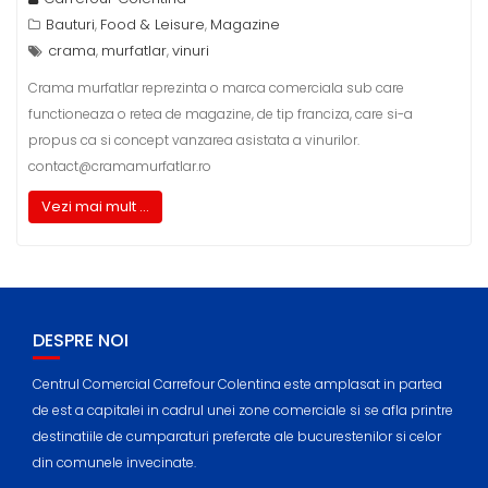
Bauturi
Food & Leisure
Magazine
,
,
crama
murfatlar
vinuri
,
,
Crama murfatlar reprezinta o marca comerciala sub care
functioneaza o retea de magazine, de tip franciza, care si-a
propus ca si concept vanzarea asistata a vinurilor.
contact@cramamurfatlar.ro
Vezi mai mult ...
DESPRE NOI
Centrul Comercial Carrefour Colentina este amplasat in partea
de est a capitalei in cadrul unei zone comerciale si se afla printre
destinatiile de cumparaturi preferate ale bucurestenilor si celor
din comunele invecinate.