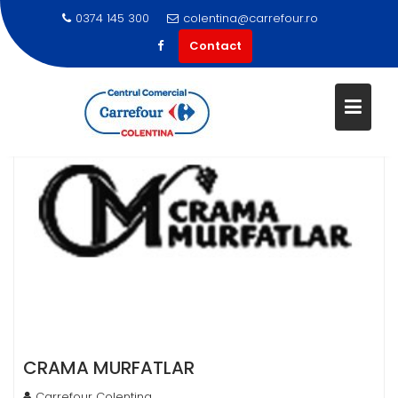
0374 145 300
colentina@carrefour.ro
Contact
Skip
to
content
CRAMA MURFATLAR
Carrefour Colentina