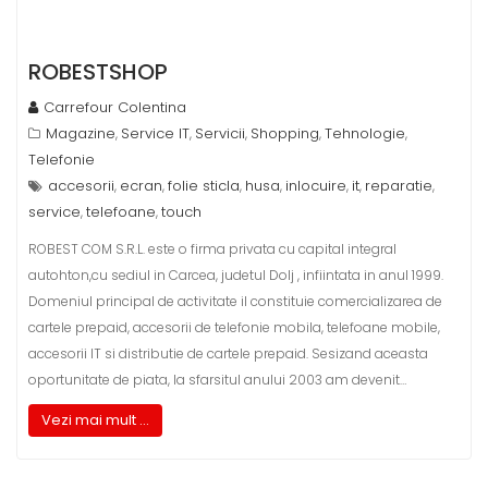
ROBESTSHOP
Carrefour Colentina
Magazine
Service IT
Servicii
Shopping
Tehnologie
,
,
,
,
,
Telefonie
accesorii
ecran
folie sticla
husa
inlocuire
it
reparatie
,
,
,
,
,
,
,
service
telefoane
touch
,
,
ROBEST COM S.R.L. este o firma privata cu capital integral
autohton,cu sediul in Carcea, judetul Dolj , infiintata in anul 1999.
Domeniul principal de activitate il constituie comercializarea de
cartele prepaid, accesorii de telefonie mobila, telefoane mobile,
accesorii IT si distributie de cartele prepaid. Sesizand aceasta
oportunitate de piata, la sfarsitul anului 2003 am devenit…
Vezi mai mult ...