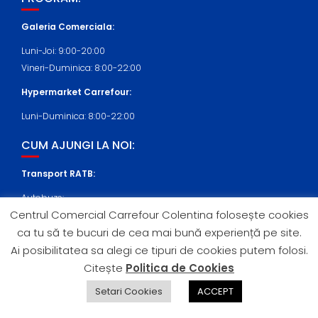
Galeria Comerciala:
Luni-Joi: 9:00-20:00
Vineri-Duminica: 8:00-22:00
Hypermarket Carrefour:
Luni-Duminica: 8:00-22:00
CUM AJUNGI LA NOI:
Transport RATB:
Autobuze:
Centrul Comercial Carrefour Colentina folosește cookies
409, N108 (statia Nicolae Cernea)
ca tu să te bucuri de cea mai bună experiență pe site.
Tramvaie:
Ai posibilitatea sa alegi ce tipuri de cookies putem folosi.
21 (statia Nicolae Cernea)
Citește
Politica de Cookies
Setari Cookies
ACCEPT