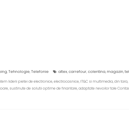
ping
Tehnologie
Telefonie
altex
carrefour
colentina
magazin
te
,
,
,
,
,
,
 liderii pietei de electronice, electrocasnice, IT&C si multimedia, din tara, 
re, sustinute de solutii optime de finantare, adaptate nevoilor tale Contac