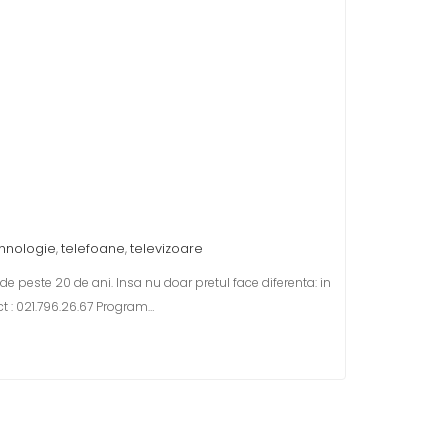
hnologie
telefoane
televizoare
,
,
de peste 20 de ani. Insa nu doar pretul face diferenta: in
t : 021.796.26.67 Program…