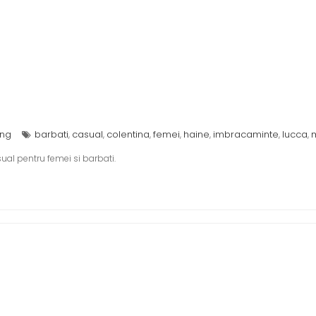
ing
barbati
casual
colentina
femei
haine
imbracaminte
lucca
,
,
,
,
,
,
,
l pentru femei si barbati.