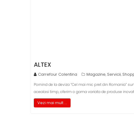
ALTEX
Carrefour Colentina
Magazine
Servicii
Shop
,
,
Pornind de la deviza “Cel mai mic pret din Romania” suntem
acealasi timp, oferim o gama variata de produse inovatoa
Vezi mai mult ...