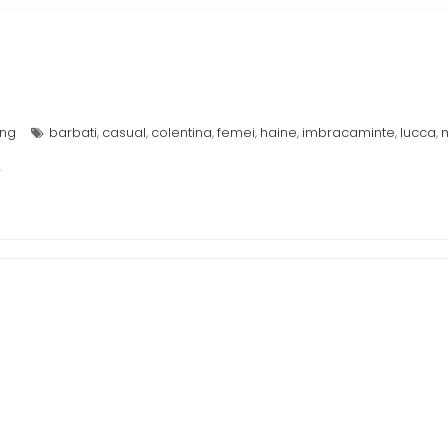
ing
barbati
casual
colentina
femei
haine
imbracaminte
lucca
,
,
,
,
,
,
,
.