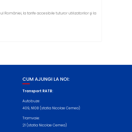
României, la tarife accesibile tuturor utilizatorilor şi la
CUM AJUNGI LA NOI:
Transport RATB:
Autobuze:
409, N108 (statia Nicolae Cernea)
Tramvaie:
21 (statia Nicolae Cernea)