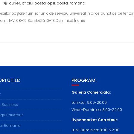
curier
oficiul posta
op11
posta
romana
,
,
,
,
or poştale, furnizor unic de serviciu universal în orice punct de pe teritoriul 
ogram : L-V: 08–19 Sâmbătă 10–18 Duminică Închis
RI UTILE:
PROGRAM:
Galeria Comerciala:
t
Luni-Joi: 9:00-20:00
t Business
Vineri-Duminica: 8:00-22:00
ge Carrefour
Hypermarket Carrefour:
our Romania
Luni-Duminica: 8:00-22:00