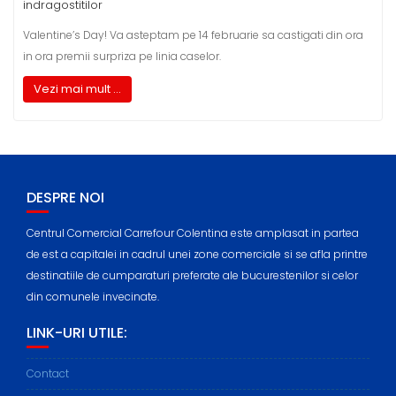
indragostitilor
Valentine’s Day! Va asteptam pe 14 februarie sa castigati din ora
in ora premii surpriza pe linia caselor.
Vezi mai mult ...
DESPRE NOI
Centrul Comercial Carrefour Colentina este amplasat in partea
de est a capitalei in cadrul unei zone comerciale si se afla printre
destinatiile de cumparaturi preferate ale bucurestenilor si celor
din comunele invecinate.
LINK-URI UTILE:
Contact