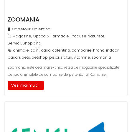
ZOOMANIA
Carrefour Colentina
Magazine
Optica & Farmacie
Produse Naturiste
,
,
,
Servicii
Shopping
,
animale
caini
casa
colentina
companie
hrana
indoor
,
,
,
,
,
,
,
pasari
pets
petshop
pisici
sfaturi
vitamine
zoomania
,
,
,
,
,
,
Zoomania este cea mai extinsa retea de magazine specializate
pentru animalele de companie de pe teritoriul Romaniei.
Vezi mai mult ...