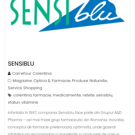
SENSIBLU
Carrefour Colentina
Magazine
Optica & Farmacie
Produse Naturiste
,
,
,
Servicii
Shopping
,
colentina
farmacie
medicamente
retete
sensiblu
,
,
,
,
,
sfaturi
vitamine
,
Infiintata In 1997, compania Sensiblu face parte din Grupul A&D
Pharma – cel mai mare grup farmaceutic din Romania. Inovatia,
conceptul de farmacie prietenoasa, optimista, unde gasesti
intotdeauna recomandari competente si produsele de care ai