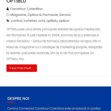
OPTIBLU
Carrefour Colentina
Magazine
Optica & Farmacie
Servicii
,
,
control
ochelari
ochi
optiblu
optica
,
,
,
,
OPTIblu este unul dintre principalii retaileri de optica mediacala
din Romania. A luat nastere in 2004, pornind de la o extensie a
marcii Sensiblu – lantul de farmacii, dezvoltandu-se apoi intr-o
retea de magazine cu o strategie de marketing proprie, adaptata
la cererile unei piete distincte, din ce in ce mai complexe. La
OPTIblu, noi…
Vezi mai mult ...
DESPRE NOI
Centrul Comercial Carrefour Colentina este amplasat in partea