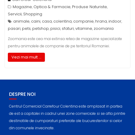
Magazine
Optica & Farmacie
Produse Naturiste
,
,
,
Servicii
Shopping
,
animale
caini
casa
colentina
companie
hrana
indoor
,
,
,
,
,
,
,
pasari
pets
petshop
pisici
sfaturi
vitamine
zoomania
,
,
,
,
,
,
Zoomania este cea mai extinsa retea de magazine specializate
pentru animalele de companie de pe teritoriul Romaniei.
Vezi mai mult ...
DESPRE NOI
Centrul Comercial Carrefour Colentina este amplasat in partea
de est a capitalei in cadrul unei zone comerciale si se afla printre
destinatiile de cumparaturi preferate ale bucurestenilor si celor
din comunele invecinate.