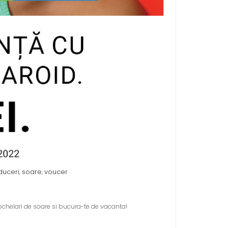
duceri
soare
voucer
,
,
 ochelari de soare si bucura-te de vacanta!