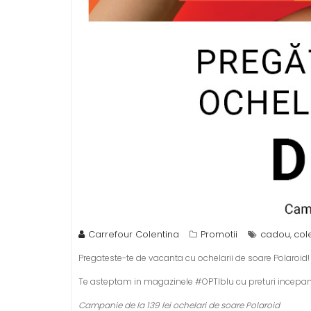
Carrefour Colentina
Promotii
cadou
col
,
Pregateste-te de vacanta cu ochelarii de soare Polaroid!
Te asteptam in magazinele #OPTIblu cu preturi incepand d
Campanie de la 139 lei ochelari de soare Polaroid