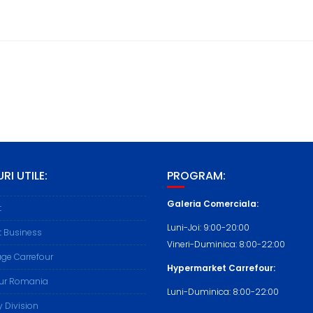
RI UTILE:
PROGRAM:
Galeria Comerciala:
t
Luni-Joi: 9:00-20:00
t Business
Vineri-Duminica: 8:00-22:00
ge Carrefour
Hypermarket Carrefour:
our Romania
Luni-Duminica: 8:00-22:00
y Division