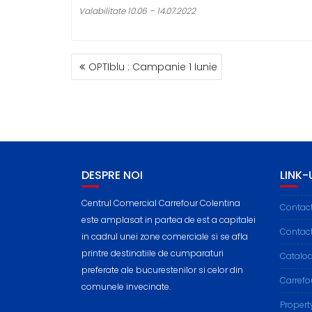
Valabilitate 10.06 – 14.07.2022
POST
OPTIblu : Campanie 1 Iunie
NAVIGATION
DESPRE NOI
LINK-U
Centrul Comercial Carrefour Colentina
Contac
este amplasat in partea de est a capitalei
Contac
in cadrul unei zone comerciale si se afla
printre destinatiile de cumparaturi
Cataloa
preferate ale bucurestenilor si celor din
Carref
comunele invecinate.
Propert