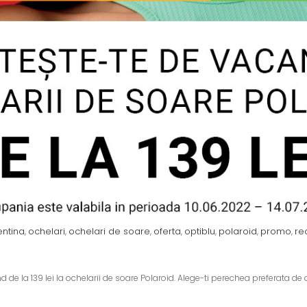
entina
ochelari
ochelari de soare
oferta
optiblu
polaroid
promo
re
,
,
,
,
,
,
,
e la 139 lei la ochelarii de soare Polaroid. Alege-ti perechea preferata de