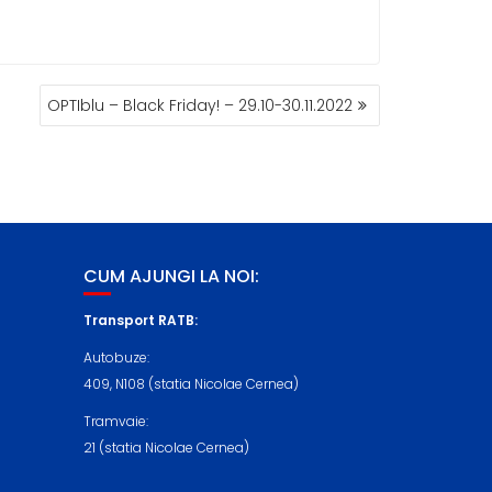
OPTIblu – Black Friday! – 29.10-30.11.2022
CUM AJUNGI LA NOI:
Transport RATB:
Autobuze:
409, N108 (statia Nicolae Cernea)
Tramvaie:
21 (statia Nicolae Cernea)