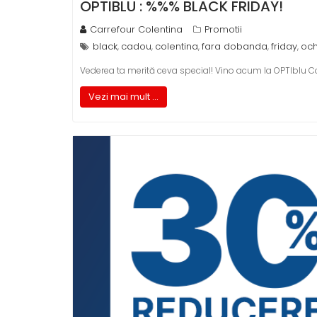
OPTIBLU : %%% BLACK FRIDAY!
Carrefour Colentina
Promotii
black
cadou
colentina
fara dobanda
friday
och
,
,
,
,
,
Vederea ta merită ceva special! Vino acum la OPTIblu Co
Vezi mai mult ...