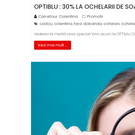
OPTIBLU : 30% LA OCHELARII DE SO
Carrefour Colentina
Promotii
cadou
colentina
fara dobanda
ochelari
ochela
,
,
,
,
Vederea ta merită ceva special! Vino acum la OPTIblu Co
Vezi mai mult ...