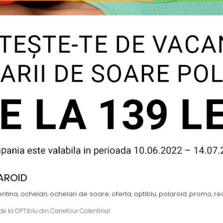
LAROID
entina
ochelari
ochelari de soare
oferta
optiblu
polaroid
promo
re
,
,
,
,
,
,
,
de la OPTIblu din Carrefour Colentina!