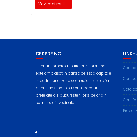
Vezi mai mult ...
DESPRE NOI
LINK-U
Centrul Comercial Carrefour Colentina
Contac
este amplasat in partea de est a capitalei
Contac
in cadrul unei zone comerciale si se afla
printre destinatiile de cumparaturi
Cataloa
preferate ale bucurestenilor si celor din
Carref
comunele invecinate.
Propert