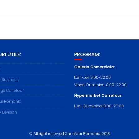
RI UTILE:
PROGRAM:
Galeria Comerciala:
t
Luni-Joi: 9:00-20:00
t Business
Vineri-Duminica: 8:00-22:00
ge Carrefour
Hypermarket Carrefour:
our Romania
Luni-Duminica: 8:00-22:00
y Division
© All right reserved Carrefour Romania 2018