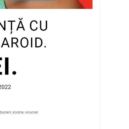
duceri
soare
voucer
,
,